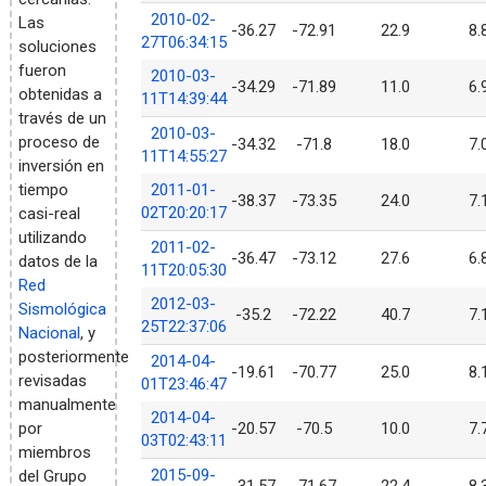
2010-02-
Las
-36.27
-72.91
22.9
8.
27T06:34:15
soluciones
fueron
2010-03-
-34.29
-71.89
11.0
6.
obtenidas a
11T14:39:44
través de un
2010-03-
proceso de
-34.32
-71.8
18.0
7.
11T14:55:27
inversión en
tiempo
2011-01-
-38.37
-73.35
24.0
7.
02T20:20:17
casi-real
utilizando
2011-02-
-36.47
-73.12
27.6
6.
datos de la
11T20:05:30
Red
2012-03-
Sismológica
-35.2
-72.22
40.7
7.
25T22:37:06
Nacional
, y
posteriormente
2014-04-
-19.61
-70.77
25.0
8.
revisadas
01T23:46:47
manualmente
2014-04-
por
-20.57
-70.5
10.0
7.
03T02:43:11
miembros
2015-09-
del Grupo