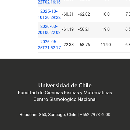
22T02:16:16
2025-10-
-60.31
-62.02
10.0
7.
10T20:29:22
2026-03-
-61.19
-56.21
19.0
6.
20T00:22:03
2026-05-
-22.38
-68.76
114.0
6.
25T21:52:17
Universidad de Chile
Facultad de Ciencias Físicas y Matemáticas
Centro Sismológico Nacional
Beauchef 850, Santiago, Chile |
+562 2978 4000