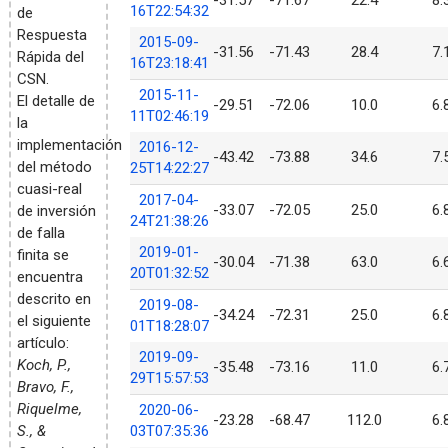
-31.57
-71.67
22.4
8.
16T22:54:32
de
Respuesta
2015-09-
-31.56
-71.43
28.4
7.
Rápida del
16T23:18:41
CSN.
2015-11-
El detalle de
-29.51
-72.06
10.0
6.
11T02:46:19
la
implementación
2016-12-
-43.42
-73.88
34.6
7.
del método
25T14:22:27
cuasi-real
2017-04-
-33.07
-72.05
25.0
6.
de inversión
24T21:38:26
de falla
2019-01-
finita se
-30.04
-71.38
63.0
6.
20T01:32:52
encuentra
descrito en
2019-08-
-34.24
-72.31
25.0
6.
el siguiente
01T18:28:07
artículo:
2019-09-
Koch, P.,
-35.48
-73.16
11.0
6.
29T15:57:53
Bravo, F.,
Riquelme,
2020-06-
-23.28
-68.47
112.0
6.
S., &
03T07:35:36