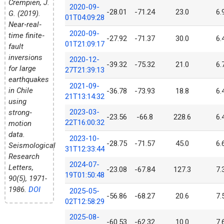
Crempien, J.
2020-09-
-28.01
-71.24
23.0
6.
G. (2019).
01T04:09:28
Near‐real‐
2020-09-
time finite‐
-27.92
-71.37
30.0
6.
01T21:09:17
fault
inversions
2020-12-
-39.32
-75.32
21.0
6.
for large
27T21:39:13
earthquakes
2021-09-
in Chile
-36.78
-73.93
18.8
6.
21T13:14:32
using
2023-03-
strong‐
-23.56
-66.8
228.6
6.
22T16:00:32
motion
data.
2023-10-
-28.75
-71.57
45.0
6.
Seismological
31T12:33:44
Research
2024-07-
Letters,
-23.08
-67.84
127.3
7.
19T01:50:48
90(5), 1971-
1986.
DOI
2025-05-
-56.86
-68.27
20.6
7.
02T12:58:29
2025-08-
-60.53
-62.32
10.0
7.