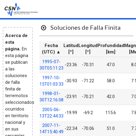
INICIO
Soluciones de Falla Finita
Acerca de
PREGUNTAS FRECUENTES
esta
Fecha
Latitud
Longitud
Profundidad
Magn
página.
En
(UTC) ▲
[º]
[º]
[km]
[M
esta página
1995-07-
se publican
-23.36
-70.31
47.0
8.
30T05:11:23
a las
soluciones
1997-10-
-30.93
-71.22
58.0
7.
de falla
15T01:03:33
finita de
1998-01-
terremotos
-23.91
-70.21
42.0
7.
30T12:16:08
seleccionados
ocurridos
2005-06-
-19.99
-69.2
115.6
7.
en territorio
13T22:44:33
nacional y
2007-11-
-22.34
-70.06
51.0
7.
en sus
14T15:40:49
cercanías.